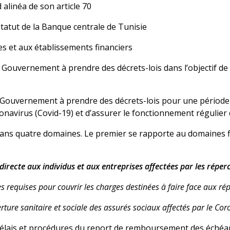
 alinéa de son article 70
 statut de la Banque centrale de Tunisie
ues et aux établissements financiers
 du Gouvernement à prendre des décrets-lois dans l’objectif d
du Gouvernement à prendre des décrets-lois pour une période
navirus (Covid-19) et d’assurer le fonctionnement régulier d
n dans quatre domaines. Le premier se rapporte au domaines fi
ndirecte aux individus et aux entreprises affectées par les répe
ces requises pour couvrir les charges destinées à faire face aux r
ture sanitaire et sociale des assurés sociaux affectés par le Cor
s délais et procédures du report de remboursement des échéa