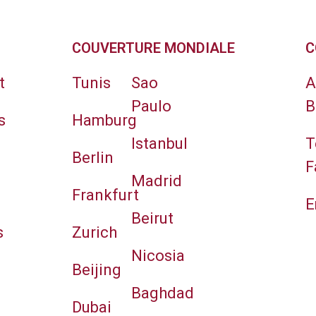
COUVERTURE MONDIALE
C
t
Tunis
Sao
A
Paulo
B
s
Hamburg
Istanbul
T
Berlin
F
Madrid
Frankfurt
E
Beirut
s
Zurich
Nicosia
Beijing
Baghdad
Dubai