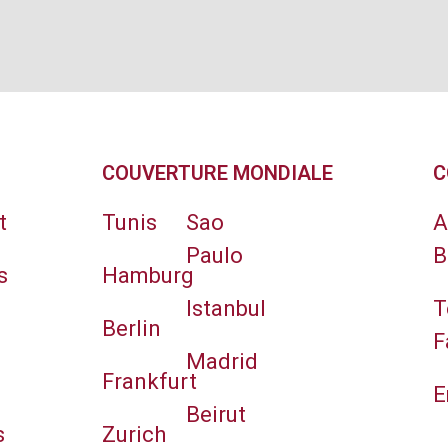
COUVERTURE MONDIALE
C
t
Tunis
Sao
A
Paulo
B
s
Hamburg
Istanbul
T
Berlin
F
Madrid
Frankfurt
E
Beirut
s
Zurich