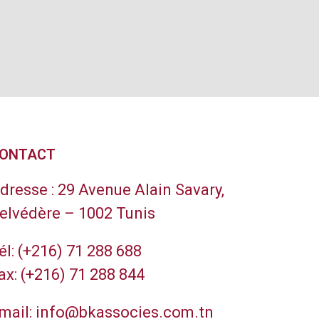
ONTACT
dresse :
29 Avenue Alain Savary,
elvédère – 1002 Tunis
él:
(+216) 71 288 688
ax:
(+216) 71 288 844
mail:
info@bkassocies.com.tn