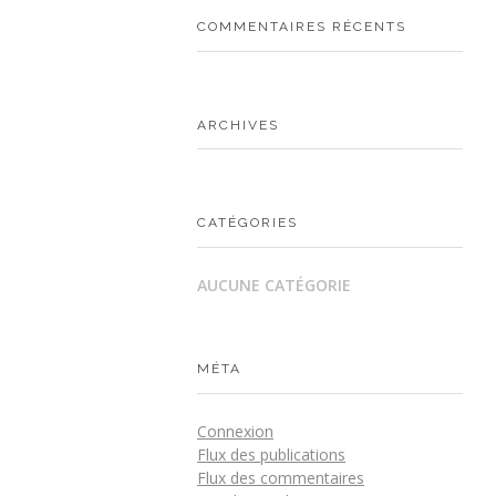
COMMENTAIRES RÉCENTS
ARCHIVES
CATÉGORIES
AUCUNE CATÉGORIE
MÉTA
Connexion
Flux des publications
Flux des commentaires