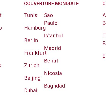
COUVERTURE MONDIALE
C
t
Tunis
Sao
A
Paulo
B
s
Hamburg
Istanbul
T
Berlin
F
Madrid
Frankfurt
E
Beirut
s
Zurich
Nicosia
Beijing
Baghdad
Dubai