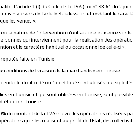
alité. L’article 1 (I) du Code de la TVA (Loi n° 88-61 du 2 ju
 Tunisie
au sens de l’article 3 ci-dessous et revêtant le carac
que les ventes ».
u la nature de l’intervention n’ont aucune incidence sur le ca
s personnes qui interviennent pour la réalisation des opérati
tion et le caractère habituel ou occasionnel de celle-ci ».
t réputée faite en Tunisie :
 aux conditions de livraison de la marchandise en Tunisie.
e rendu, le droit cédé ou l’objet loué sont utilisés ou exploité
ies en Tunisie et qui sont utilisées en Tunisie, sont passible
t établi en Tunisie.
 100% du montant de la TVA couvre les opérations réalisées 
érations qu’elles réalisent au profit de l’Etat, des collectiv